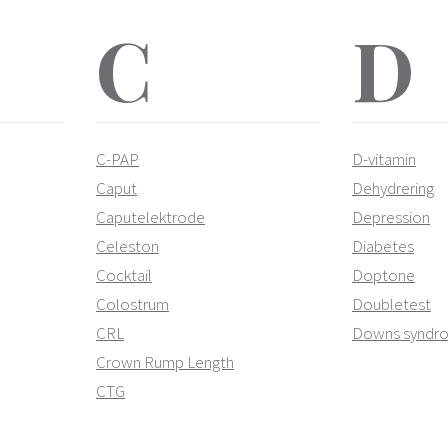
C
D
C-PAP
D-vitamin
Caput
Dehydrering
Caputelektrode
Depression
Celeston
Diabetes
Cocktail
Doptone
Colostrum
Doubletest
CRL
Downs syndr
Crown Rump Length
CTG