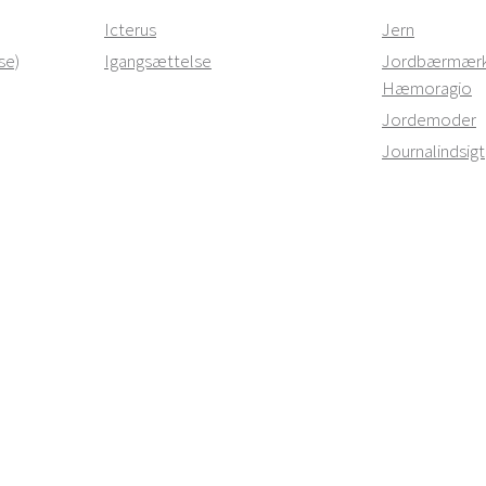
Icterus
Jern
se)
Igangsættelse
Jordbærmærk
Hæmoragio
Jordemoder
Journalindsigt