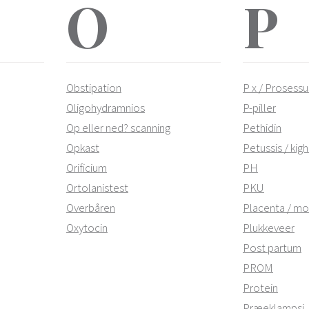
O
P
Obstipation
P x / Prosessu
Oligohydramnios
P-piller
Op eller ned? scanning
Pethidin
Opkast
Petussis / kig
Orificium
PH
Ortolanistest
PKU
Overbåren
Placenta / m
Oxytocin
Plukkeveer
Post partum
PROM
Protein
Præeklampsi