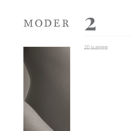
2
2D scanning