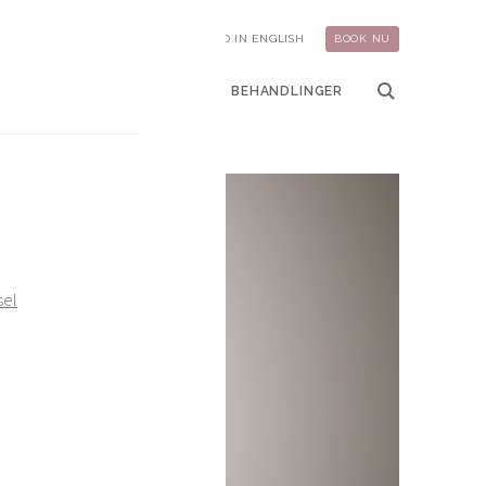
KONTAKT
ÅBNINGSTIDER
INFO IN ENGLISH
BOOK NU
ELSER
KURSER OG HOLD
BEHANDLINGER
sel