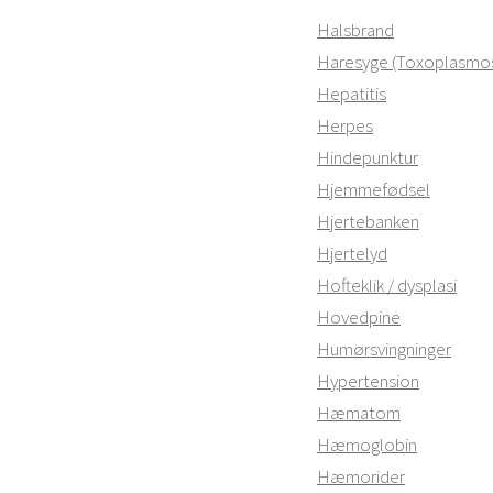
Halsbrand
Haresyge (Toxoplasmo
Hepatitis
Herpes
Hindepunktur
Hjemmefødsel
Hjertebanken
Hjertelyd
Hofteklik / dysplasi
Hovedpine
Humørsvingninger
Hypertension
Hæmatom
Hæmoglobin
Hæmorider