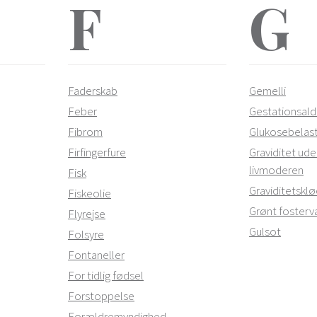
F
G
Faderskab
Gemelli
Feber
Gestationsald
Fibrom
Glukosebelast
Firfingerfure
Graviditet ude
livmoderen
Fisk
Graviditetskl
Fiskeolie
Grønt fosterv
Flyrejse
Gulsot
Folsyre
Fontaneller
For tidlig fødsel
Forstoppelse
Forældremyndighed