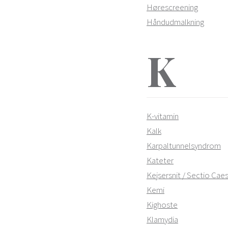
Hørescreening
Håndudmalkning
K
K-vitamin
Kalk
Karpaltunnelsyndrom
Kateter
Kejsersnit / Sectio Cae
Kemi
Kighoste
Klamydia