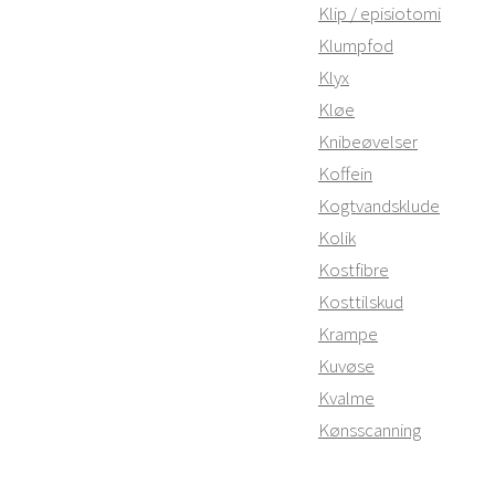
Klip / episiotomi
Klumpfod
Klyx
Kløe
Knibeøvelser
Koffein
Kogtvandsklude
Kolik
Kostfibre
Kosttilskud
Krampe
Kuvøse
Kvalme
Kønsscanning