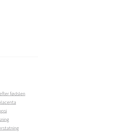
efter fødslen
placenta
psi
ning
statning