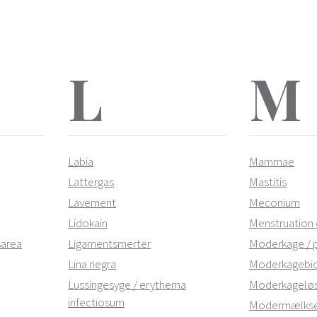
L
M
Labia
Mammae
Lattergas
Mastitis
Lavement
Meconium
Lidokain
Menstruation 
sarea
Ligamentsmerter
Moderkage / 
Lina negra
Moderkagebio
Lussingesyge / erythema
Moderkageløs
infectiosum
Modermælkser