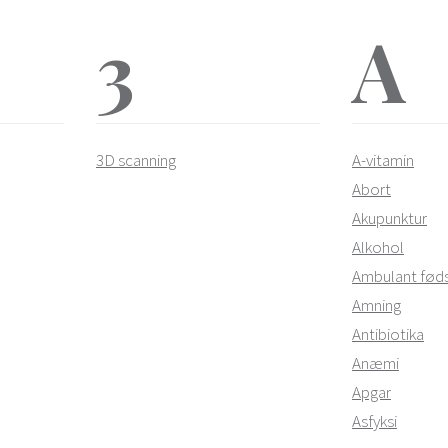
3
A
GAVEKORT
WEBSHOP
GRAVIDITETSSCANNINGER
JORDEMODERYD
3D scanning
A-vitamin
Abort
Akupunktur
Alkohol
Ambulant fød
Amning
Antibiotika
Anæmi
Apgar
Asfyksi