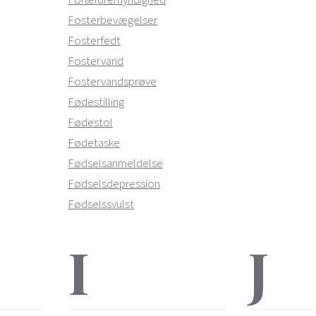
Fosterbevægelser
Fosterfedt
Fostervand
Fostervandsprøve
Fødestilling
Fødestol
Fødetaske
Fødselsanmeldelse
Fødselsdepression
Fødselssvulst
I
J