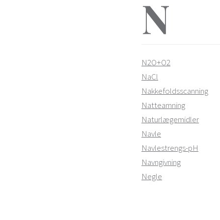
N
N2O+O2
NaCl
Nakkefoldsscanning
Natteamning
Naturlægemidler
Navle
Navlestrengs-pH
Navngivning
Negle