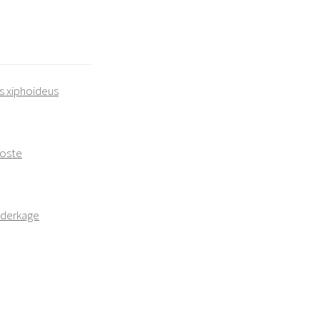
s xiphoideus
hoste
oderkage