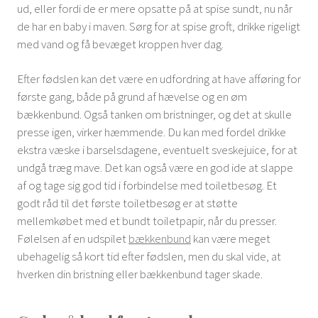
ud, eller fordi de er mere opsatte på at spise sundt, nu når
de har en baby i maven. Sørg for at spise groft, drikke rigeligt
med vand og få bevæget kroppen hver dag.
Efter fødslen kan det være en udfordring at have afføring for
første gang, både på grund af hævelse og en øm
bækkenbund. Også tanken om bristninger, og det at skulle
presse igen, virker hæmmende. Du kan med fordel drikke
ekstra væske i barselsdagene, eventuelt sveskejuice, for at
undgå træg mave. Det kan også være en god ide at slappe
af og tage sig god tid i forbindelse med toiletbesøg. Et
godt råd til det første toiletbesøg er at støtte
mellemkøbet med et bundt toiletpapir, når du presser.
Følelsen af en udspilet
bækkenbund
kan være meget
ubehagelig så kort tid efter fødslen, men du skal vide, at
hverken din bristning eller bækkenbund tager skade.