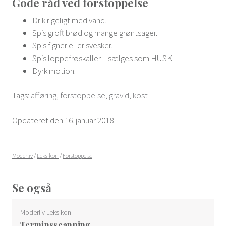
Gode råd ved forstoppelse
Drik rigeligt med vand.
Spis groft brød og mange grøntsager.
Spis figner eller svesker.
Spis loppefrøskaller – sælges som HUSK.
Dyrk motion.
Tags:
afføring
,
forstoppelse
,
gravid
,
kost
Opdateret den 16. januar 2018
Moderliv
/
Leksikon
/
Forstoppelse
Se også
Moderliv Leksikon
Terminsscanning