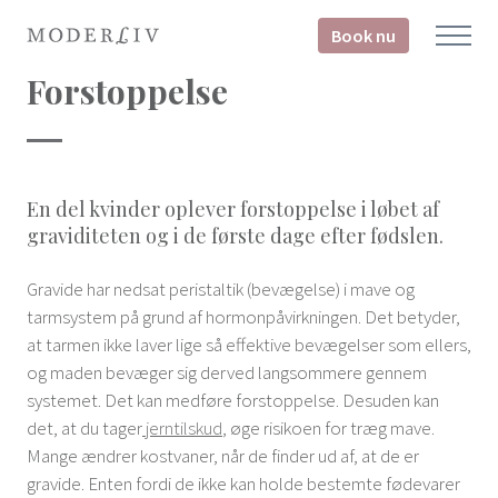
Book nu
Forstoppelse
En del kvinder oplever forstoppelse i løbet af
graviditeten og i de første dage efter fødslen.
Gravide har nedsat peristaltik (bevægelse) i mave og
tarmsystem på grund af hormonpåvirkningen. Det betyder,
at tarmen ikke laver lige så effektive bevægelser som ellers,
og maden bevæger sig derved langsommere gennem
systemet. Det kan medføre forstoppelse. Desuden kan
det, at du tager
jerntilskud
, øge risikoen for træg mave.
Mange ændrer kostvaner, når de finder ud af, at de er
gravide. Enten fordi de ikke kan holde bestemte fødevarer