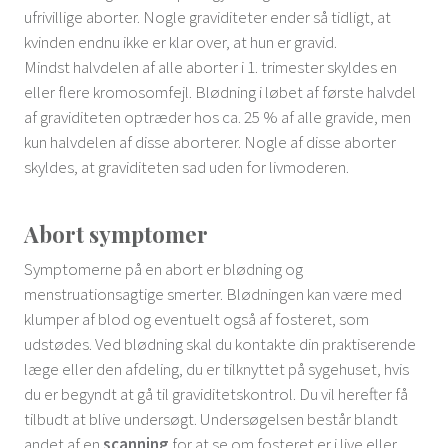
ufrivillige aborter. Nogle graviditeter ender så tidligt, at
kvinden endnu ikke er klar over, at hun er gravid.
Mindst halvdelen af alle aborter i 1. trimester skyldes en
eller flere kromosomfejl. Blødning i løbet af første halvdel
af graviditeten optræder hos ca. 25 % af alle gravide, men
kun halvdelen af disse aborterer. Nogle af disse aborter
skyldes, at graviditeten sad uden for livmoderen.
Abort symptomer
Symptomerne på en abort er blødning og
menstruationsagtige smerter. Blødningen kan være med
klumper af blod og eventuelt også af fosteret, som
udstødes. Ved blødning skal du kontakte din praktiserende
læge eller den afdeling, du er tilknyttet på sygehuset, hvis
du er begyndt at gå til graviditetskontrol. Du vil herefter få
tilbudt at blive undersøgt. Undersøgelsen består blandt
andet af en
scanning
for at se om fosteret er i live eller