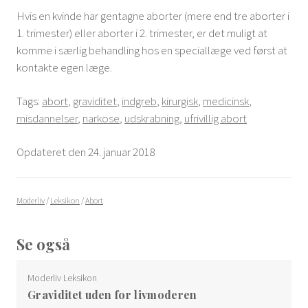
Hvis en kvinde har gentagne aborter (mere end tre aborter i
1. trimester) eller aborter i 2. trimester, er det muligt at
komme i særlig behandling hos en speciallæge ved først at
kontakte egen læge.
Tags:
abort
,
graviditet
,
indgreb
,
kirurgisk
,
medicinsk
,
misdannelser
,
narkose
,
udskrabning
,
ufrivillig abort
Opdateret den 24. januar 2018
Moderliv
/
Leksikon
/
Abort
Se også
Moderliv Leksikon
Graviditet uden for livmoderen