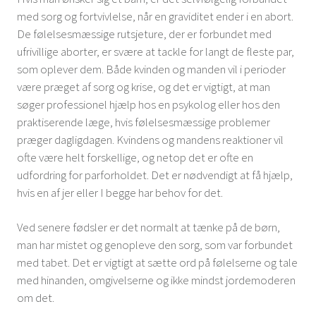
med sorg og fortvivlelse, når en graviditet ender i en abort.
De følelsesmæssige rutsjeture, der er forbundet med
ufrivillige aborter, er svære at tackle for langt de fleste par,
som oplever dem. Både kvinden og manden vil i perioder
være præget af sorg og krise, og det er vigtigt, at man
søger professionel hjælp hos en psykolog eller hos den
praktiserende læge, hvis følelsesmæssige problemer
præger dagligdagen. Kvindens og mandens reaktioner vil
ofte være helt forskellige, og netop det er ofte en
udfordring for parforholdet. Det er nødvendigt at få hjælp,
hvis en af jer eller I begge har behov for det.
Ved senere fødsler er det normalt at tænke på de børn,
man har mistet og genopleve den sorg, som var forbundet
med tabet. Det er vigtigt at sætte ord på følelserne og tale
med hinanden, omgivelserne og ikke mindst jordemoderen
om det.