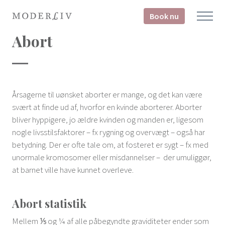
Book nu
Abort
Årsagerne til uønsket aborter er mange, og det kan være
svært at finde ud af, hvorfor en kvinde aborterer. Aborter
bliver hyppigere, jo ældre kvinden og manden er, ligesom
nogle livsstilsfaktorer – fx rygning og overvægt – også har
betydning. Der er ofte tale om, at fosteret er sygt – fx med
unormale kromosomer eller misdannelser – der umuliggør,
at barnet ville have kunnet overleve.
Abort statistik
Mellem ⅕ og ¼ af alle påbegyndte graviditeter ender som