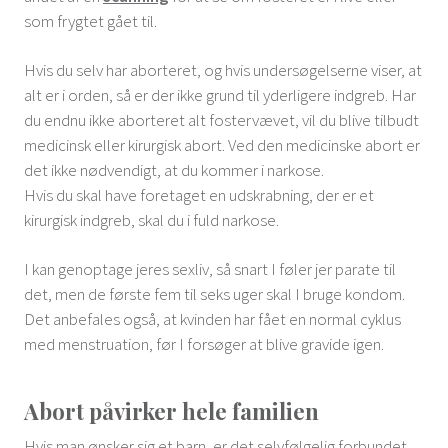
som frygtet gået til.
Hvis du selv har aborteret, og hvis undersøgelserne viser, at
alt er i orden, så er der ikke grund til yderligere indgreb. Har
du endnu ikke aborteret alt fostervævet, vil du blive tilbudt
medicinsk eller kirurgisk abort. Ved den medicinske abort er
det ikke nødvendigt, at du kommer i narkose.
Hvis du skal have foretaget en udskrabning, der er et
kirurgisk indgreb, skal du i fuld narkose.
I kan genoptage jeres sexliv, så snart I føler jer parate til
det, men de første fem til seks uger skal I bruge kondom.
Det anbefales også, at kvinden har fået en normal cyklus
med menstruation, før I forsøger at blive gravide igen.
Abort påvirker hele familien
Hvis man ønsker sig et barn, er det selvfølgelig forbundet