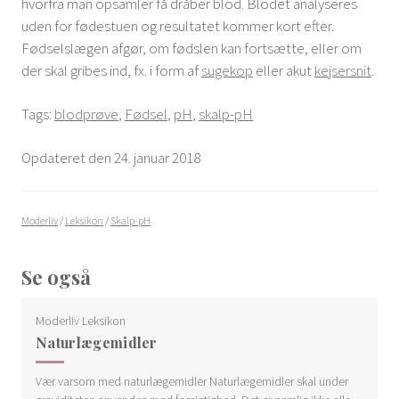
hvorfra man opsamler få dråber blod. Blodet analyseres
uden for fødestuen og resultatet kommer kort efter.
Fødselslægen afgør, om fødslen kan fortsætte, eller om
der skal gribes ind, fx. i form af
sugekop
eller akut
kejsersnit
.
Tags:
blodprøve
,
Fødsel
,
pH
,
skalp-pH
Opdateret den 24. januar 2018
Moderliv
/
Leksikon
/
Skalp-pH
Se også
Moderliv Leksikon
Naturlægemidler
Vær varsom med naturlægemidler Naturlægemidler skal under