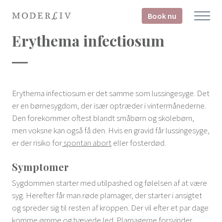
Book nu
Erythema infectiosum
Erythema infectiosum er det samme som lussingesyge. Det
er en børnesygdom, der især optræder i vintermånederne.
Den forekommer oftest blandt småbørn og skolebørn,
men voksne kan også få den. Hvis en gravid får lussingesyge,
er der risiko for
spontan abort
eller fosterdød.
Symptomer
Sygdommen starter med utilpashed og følelsen af at være
syg. Herefter får man røde plamager, der starter i ansigtet
og spreder sig til resten af kroppen. Der vil efter et par dage
komme ømme og hævede led. Plamagerne forsvinder