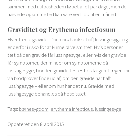
sammen med utilpasheden i løbet af et par dage, men de
hævede og ømme led kan vare ved i op til en måned.
Graviditet og Erythema infectiosum
Hver tredie gravide i Danmark har ikke haft lussingesyge og
er derfor i risko for at kunne blive smittet. Hvis personer
tæt på den gravide får lussingesyge, eller hvis den gravide
får symptomer, der minder om symptomerne på
lussingesyge, bør den gravide testes hos lægen. Lægen kan
via blodprøver finde ud af, om den gravide har haft
lussingesyge – eller om hun har det nu. Gravide med
lussingesyge behandles på hospitalet.
Tags:
børnesygdom
,
erythema infectious
,
lussingesyge
Opdateret den 8. april 2015