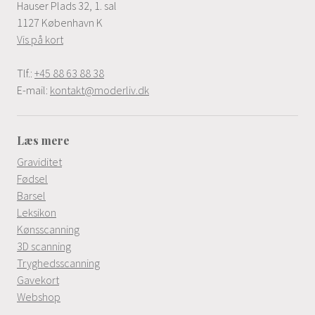
Hauser Plads 32, 1. sal
1127 København K
Vis på kort
Tlf.:
+45 88 63 88 38
E-mail:
kontakt@moderliv.dk
Læs mere
Graviditet
Fødsel
Barsel
Leksikon
Kønsscanning
3D scanning
Tryghedsscanning
Gavekort
Webshop