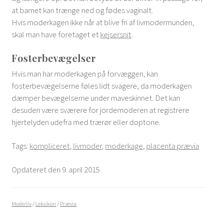
at barnet kan trænge ned og fødes vaginalt.
Hvis moderkagen ikke når at blive fri af livmodermunden,
skal man have foretaget et
kejsersnit
.
Fosterbevægelser
Hvis man har moderkagen på forvæggen, kan
fosterbevægelserne føles lidt svagere, da moderkagen
dæmper bevægelserne under maveskinnet. Det kan
desuden være sværere for jordemoderen at registrere
hjertelyden udefra med trærør eller doptone.
Tags:
kompliceret
,
livmoder
,
moderkage
,
placenta prævia
Opdateret den 9. april 2015
Moderliv
/
Leksikon
/
Prævia