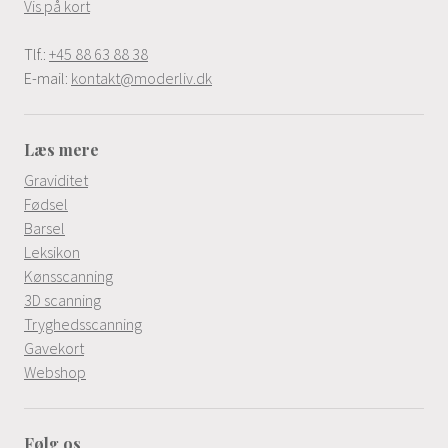
Vis på kort
Tlf.:
+45 88 63 88 38
E-mail:
kontakt@moderliv.dk
Læs mere
Graviditet
Fødsel
Barsel
Leksikon
Kønsscanning
3D scanning
Tryghedsscanning
Gavekort
Webshop
Følg os