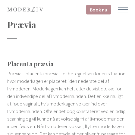
Book nu
Prævia
Placenta prævia
Prævia – placenta prævia – er betegnelsen for en situation,
hvor moderkagen er placeret i den nederste del af
livmoderen. Moderkagen kan helt eller delvist dække for
den indvendige del af livmodermunden. Det er ikke muligt
at føde vaginalt, hvis moderkagen vokser ind over
livmodermunden. Ofte er det dog konstateret ved en tidlig
scanning
og vil kunne nå at vokse sig fri af livmodermunden
inden fødslen. Når livmoderen vokser, flytter moderkagen
sig længere op. Det kan betyde at der bliver fri passage for,