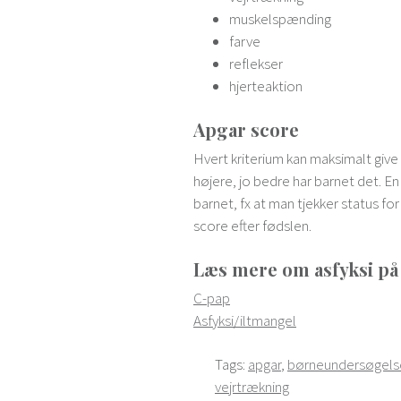
muskelspænding
farve
reflekser
hjerteaktion
Apgar score
Hvert kriterium kan maksimalt give t
højere, jo bedre har barnet det. En 
barnet, fx at man tjekker status f
score efter fødslen.
Læs mere om asfyksi p
C-pap
Asfyksi/iltmangel
Tags:
apgar
,
børneundersøgels
vejrtrækning