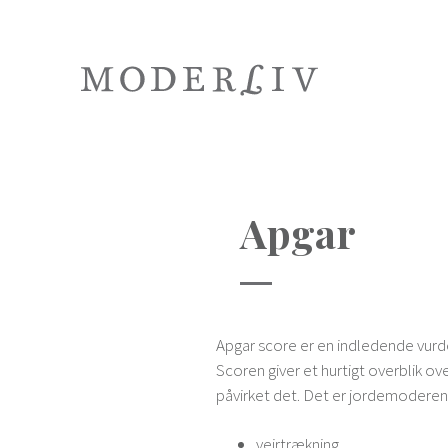
Apgar
Apgar score er en indledende vurder
Scoren giver et hurtigt overblik o
påvirket det. Det er jordemoderen,
vejrtrækning