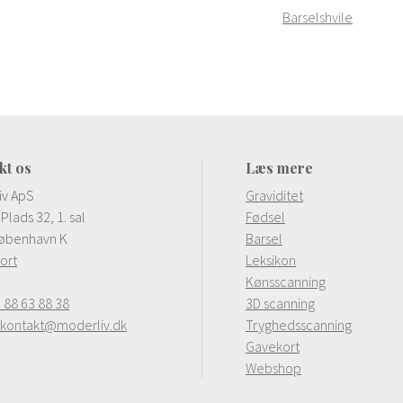
Barselshvile
kt os
Læs mere
iv ApS
Graviditet
Plads 32, 1. sal
Fødsel
øbenhavn K
Barsel
kort
Leksikon
Kønsscanning
 88 63 88 38
3D scanning
kontakt@moderliv.dk
Tryghedsscanning
Gavekort
Webshop