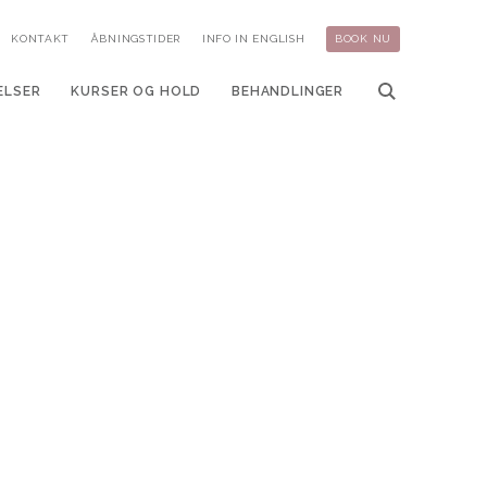
KONTAKT
ÅBNINGSTIDER
INFO IN ENGLISH
BOOK NU
ELSER
KURSER OG HOLD
BEHANDLINGER