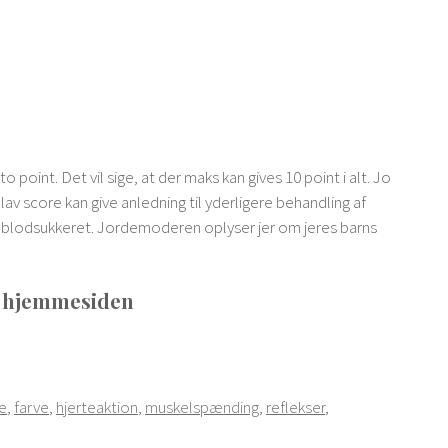
o point. Det vil sige, at der maks kan gives 10 point i alt. Jo
lav score kan give anledning til yderligere behandling af
or blodsukkeret. Jordemoderen oplyser jer om jeres barns
å hjemmesiden
e
,
farve
,
hjerteaktion
,
muskelspænding
,
reflekser
,