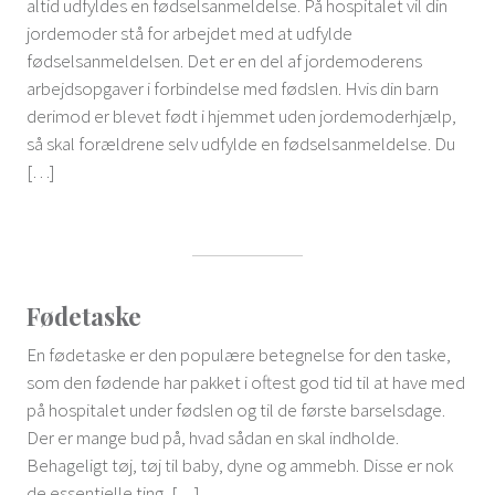
altid udfyldes en fødselsanmeldelse. På hospitalet vil din
jordemoder stå for arbejdet med at udfylde
fødselsanmeldelsen. Det er en del af jordemoderens
arbejdsopgaver i forbindelse med fødslen. Hvis din barn
derimod er blevet født i hjemmet uden jordemoderhjælp,
så skal forældrene selv udfylde en fødselsanmeldelse. Du
[…]
Fødetaske
En fødetaske er den populære betegnelse for den taske,
som den fødende har pakket i oftest god tid til at have med
på hospitalet under fødslen og til de første barselsdage.
Der er mange bud på, hvad sådan en skal indholde.
Behageligt tøj, tøj til baby, dyne og ammebh. Disse er nok
de essentielle ting, […]