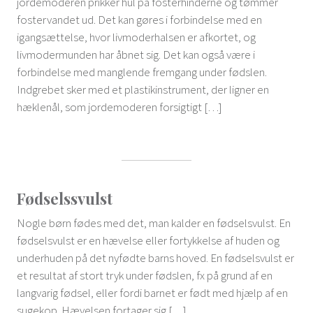
jordemoderen prikker hul på fosterhinderne og tømmer
fostervandet ud. Det kan gøres i forbindelse med en
igangsættelse, hvor livmoderhalsen er afkortet, og
livmodermunden har åbnet sig. Det kan også være i
forbindelse med manglende fremgang under fødslen.
Indgrebet sker med et plastikinstrument, der ligner en
hæklenål, som jordemoderen forsigtigt […]
Fødselssvulst
Nogle børn fødes med det, man kalder en fødselsvulst. En
fødselsvulst er en hævelse eller fortykkelse af huden og
underhuden på det nyfødte barns hoved. En fødselsvulst er
et resultat af stort tryk under fødslen, fx på grund af en
langvarig fødsel, eller fordi barnet er født med hjælp af en
sugekop. Hævelsen fortager sig […]