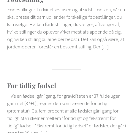
Fødestillinger. I udvidelsesfasen og til sidst i fødslen, når du
skal presse dit barn ud, er der forskellige fødestillinger, du
kan vælge. Hvilken fødestillinger, du vælger, afhænger af,
hvilke stillinger du oplever virker mest afslappende på dig,
og hvilken stilling du arbejder bedst i. Det kan også være, at
jordemoderen foreslår en bestemt stilling. Der […]
For tidlig fødsel
Hvis en fødsel går i gang, før graviditeten er 37 fulde uger
gammel (37+0), regnes den som værende for tidlig
(præmatur). Ca. fem procent af alle fødsler går i gang for
tidligt. Man skelner mellem “for tidlig” og “ekstremt for
tidlig” fødsel. “Ekstremt for tidlig fødsel” er fødsler, der går i