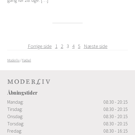
gang før 28. uge. […]
Navigation
Side
Side
Side
Side
Side
Forrige side
1
2
3
4
5
Næste side
til
Moderliv
/
Fødsel
indlæg
Åbningstider
Mandag:
08:30 - 20:15
Tirsdag:
08:30 - 20:15
Onsdag:
08:30 - 20:15
Torsdag:
08:30 - 20:15
Fredag:
08:30 - 16:15