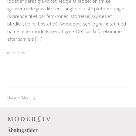
løbet af deres graviditet. Nogle få bløder en smule
igennem hele graviditeten. Langt de fleste pletblødninger
(svarende til et par femkroner i størrelse) skyldes et
blodkar, der er bristet på livmoderhalsen, og har intet med
barnet eller moderkagen at gøre. Det kan fx forekomme
efter samleje […]
8. april 2015
Moderliv
/
blødning
Åbningstider