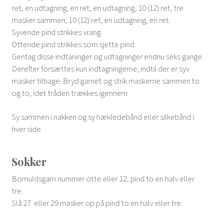
ret, en udtagning, en ret, en udtagning, 10 (12) ret, tre
masker sammen, 10 (12) ret, en udtagning, en ret.
Syvende pind strikkes vrang.
Ottende pind strikkes som sjette pind.
Gentag disse indtaninger og udtagninger endnu seks gange.
Derefter forsættes kun indtagningerne, indtil der er syv
masker tilbage. Bryd garnet og strik maskerne sammen to
og to, idet tråden trækkes igennem.
Sy sammen i nakken og sy hækledebånd eller silkebånd i
hver side.
Sokker
Bomuldsgarn nummer otte eller 12, pind to en halv eller
tre.
Slå 27 eller 29 masker op på pind to en halv eller tre.