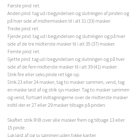
Første pind: ret.
Anden pind: tag ud i begyndelsen og slutningen af pinden og
på hver side af midtermasken til i alt 31 (33) masker.
Tredie pind: ret.
Fjerde pind: tag ud i begyndelsen og slutningen og på hver
side af de tre midterste masker til i alt 35 (37) masker.
Femte pind: ret.
Sjette pind: tag ud i begyndelsen og slutningen og på hver
side af de fem midterste masker til i alt 39 (41) masker.
Strik fire eller seks pinde ret lige op.
Strik 23 eller 24 masker, tag to masker sammen, vend, tag
en maske løst af og strik syv masker. Tag to masker sammen
og vend, fortsæt indtagningerne over de midterste masker
indtil der er 27 eller 29 masker tilbage på pinden.
Skaftet: strik RIB over alle masker frem og tilbage 13 eller
15 pinde.
Luk løst af og sy sammen uden tykke kanter.