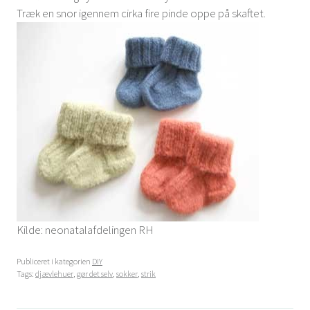
Træk en snor igennem cirka fire pinde oppe på skaftet.
Kilde: neonatalafdelingen RH
Publiceret i kategorien
DIY
Tags:
djævlehuer
,
gør det selv
,
sokker
,
strik