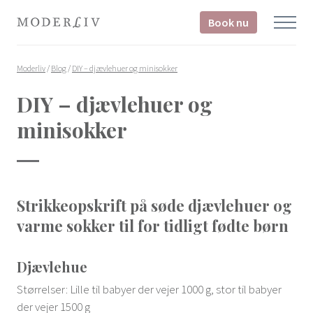
Book nu
Moderliv
/
Blog
/
DIY – djævlehuer og minisokker
DIY – djævlehuer og
minisokker
Strikkeopskrift på søde djævlehuer og
varme sokker til for tidligt fødte børn
Djævlehue
Størrelser: Lille til babyer der vejer 1000 g, stor til babyer
der vejer 1500 g