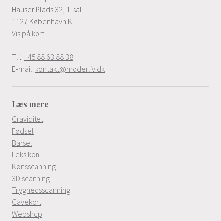
Hauser Plads 32, 1. sal
1127 København K
Vis på kort
Tlf.:
+45 88 63 88 38
E-mail:
kontakt@moderliv.dk
Læs mere
Graviditet
Fødsel
Barsel
Leksikon
Kønsscanning
3D scanning
Tryghedsscanning
Gavekort
Webshop