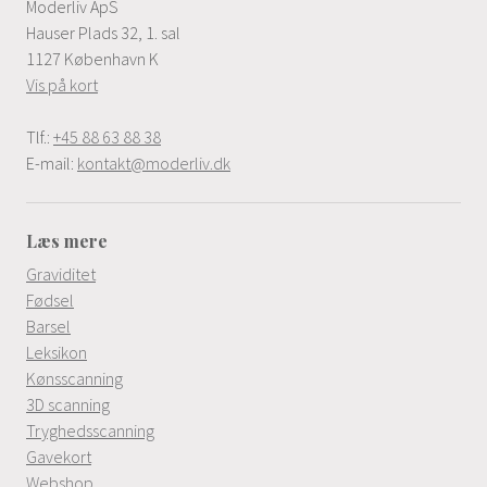
Moderliv ApS
Hauser Plads 32, 1. sal
1127 København K
Vis på kort
Tlf.:
+45 88 63 88 38
E-mail:
kontakt@moderliv.dk
Læs mere
Graviditet
Fødsel
Barsel
Leksikon
Kønsscanning
3D scanning
Tryghedsscanning
Gavekort
Webshop