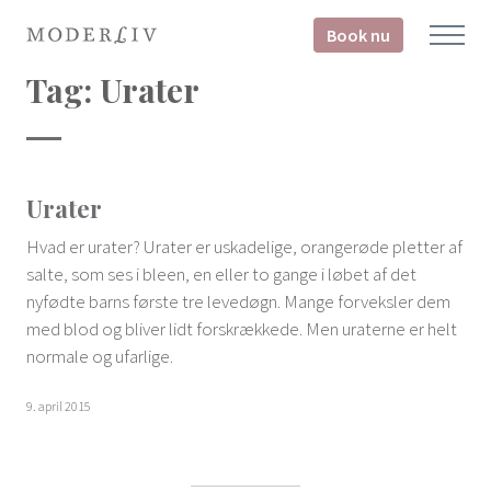
Book nu
Tag:
Urater
Urater
Hvad er urater? Urater er uskadelige, orangerøde pletter af
salte, som ses i bleen, en eller to gange i løbet af det
nyfødte barns første tre levedøgn. Mange forveksler dem
med blod og bliver lidt forskrækkede. Men uraterne er helt
normale og ufarlige.
9. april 2015