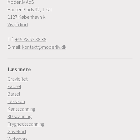
Moderliv ApS
Hauser Plads 32, 1. sal
1127 København K
Vis på kort
Tlf.:
+45 88 63 88 38
E-mail:
kontakt@moderliv.dk
Læs mere
Graviditet
Fødsel
Barsel
Leksikon
Kønsscanning
3D scanning
Tryghedsscanning
Gavekort
Webshop