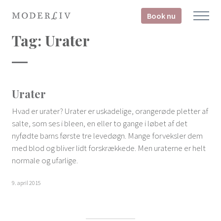
Book nu
Tag:
Urater
Urater
Hvad er urater? Urater er uskadelige, orangerøde pletter af
salte, som ses i bleen, en eller to gange i løbet af det
nyfødte barns første tre levedøgn. Mange forveksler dem
med blod og bliver lidt forskrækkede. Men uraterne er helt
normale og ufarlige.
9. april 2015