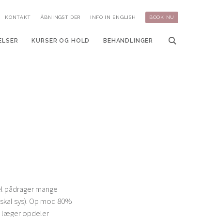
KONTAKT
ÅBNINGSTIDER
INFO IN ENGLISH
BOOK NU
ELSER
KURSER OG HOLD
BEHANDLINGER
sel pådrager mange
å skal sys). Op mod 80%
g læger opdeler