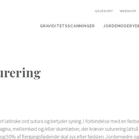
GAVEKORT
WEBSHOP
GRAVIDITETSSCANNINGER
JORDEMODERYD
urering
t latinske ord sutura og betyder syning. I forbindelse med en fød
i vagina, mellemkød og/eller skamlæber, der kræver suturering (alts
og 50% af flergangsfødende skal sys efter fødslen. Jordemødre o