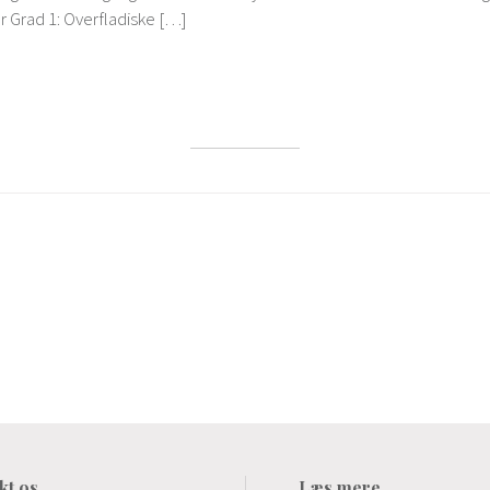
er Grad 1: Overfladiske […]
kt os
Læs mere