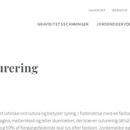
GAVEKORT
WEBSHOP
GRAVIDITETSSCANNINGER
JORDEMODERYD
urering
t latinske ord sutura og betyder syning. I forbindelse med en fød
i vagina, mellemkød og/eller skamlæber, der kræver suturering (alts
og 50% af flergangsfødende skal sys efter fødslen. Jordemødre o