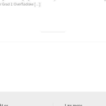
er Grad 1: Overfladiske […]
kt os
Læs mere