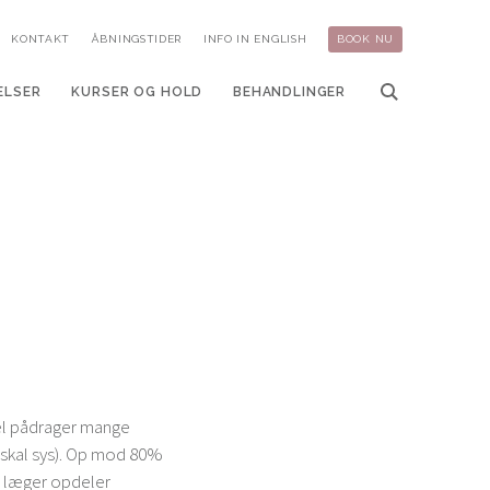
KONTAKT
ÅBNINGSTIDER
INFO IN ENGLISH
BOOK NU
ELSER
KURSER OG HOLD
BEHANDLINGER
sel pådrager mange
å skal sys). Op mod 80%
g læger opdeler