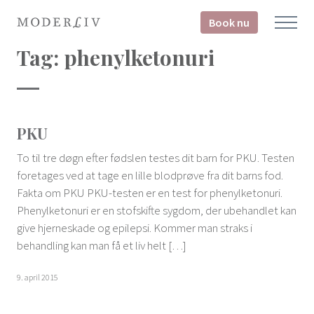
Book nu
Tag:
phenylketonuri
PKU
To til tre døgn efter fødslen testes dit barn for PKU. Testen
foretages ved at tage en lille blodprøve fra dit barns fod.
Fakta om PKU PKU-testen er en test for phenylketonuri.
Phenylketonuri er en stofskifte sygdom, der ubehandlet kan
give hjerneskade og epilepsi. Kommer man straks i
behandling kan man få et liv helt […]
9. april 2015