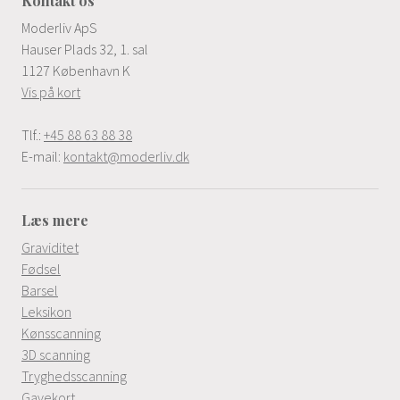
Kontakt os
Moderliv ApS
Hauser Plads 32, 1. sal
1127 København K
Vis på kort
Tlf.:
+45 88 63 88 38
E-mail:
kontakt@moderliv.dk
Læs mere
Graviditet
Fødsel
Barsel
Leksikon
Kønsscanning
3D scanning
Tryghedsscanning
Gavekort