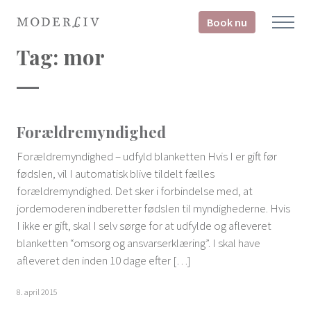
Book nu
Tag:
mor
Forældremyndighed
Forældremyndighed – udfyld blanketten Hvis I er gift før
fødslen, vil I automatisk blive tildelt fælles
forældremyndighed. Det sker i forbindelse med, at
jordemoderen indberetter fødslen til myndighederne. Hvis
I ikke er gift, skal I selv sørge for at udfylde og afleveret
blanketten “omsorg og ansvarserklæring”. I skal have
afleveret den inden 10 dage efter […]
8. april 2015