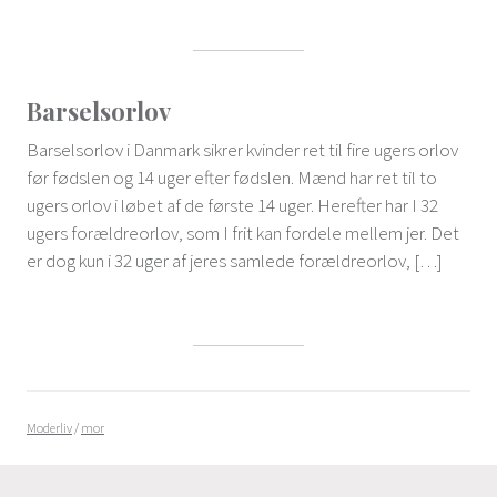
Barselsorlov
Barselsorlov i Danmark sikrer kvinder ret til fire ugers orlov
før fødslen og 14 uger efter fødslen. Mænd har ret til to
ugers orlov i løbet af de første 14 uger. Herefter har I 32
ugers forældreorlov, som I frit kan fordele mellem jer. Det
er dog kun i 32 uger af jeres samlede forældreorlov, […]
Moderliv
/
mor