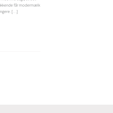
delukkende får modermælk
ængere. […]