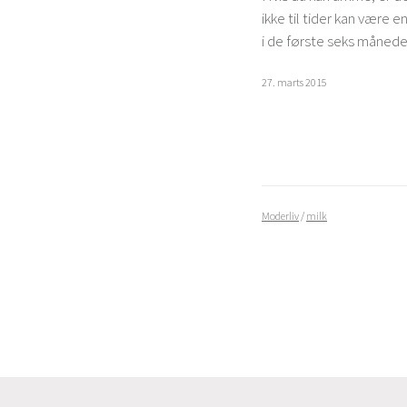
ikke til tider kan være
i de første seks månede
27. marts 2015
Moderliv
/
milk