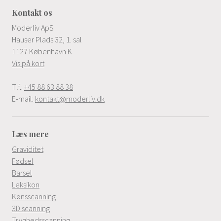
Kontakt os
Moderliv ApS
Hauser Plads 32, 1. sal
1127 København K
Vis på kort
Tlf.:
+45 88 63 88 38
E-mail:
kontakt@moderliv.dk
Læs mere
Graviditet
Fødsel
Barsel
Leksikon
Kønsscanning
3D scanning
Tryghedsscanning