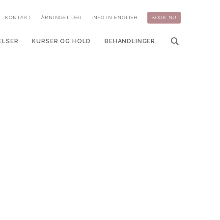
KONTAKT
ÅBNINGSTIDER
INFO IN ENGLISH
BOOK NU
ELSER
KURSER OG HOLD
BEHANDLINGER