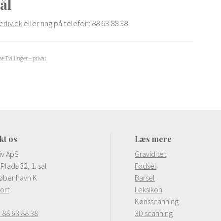
ål
liv.dk
eller ring på telefon: 88 63 88 38
e Tvillinger – privat
kt os
Læs mere
iv ApS
Graviditet
Plads 32, 1. sal
Fødsel
øbenhavn K
Barsel
kort
Leksikon
Kønsscanning
 88 63 88 38
3D scanning