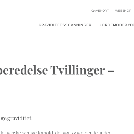
GAVEKORT
WEBSHOP
GRAVIDITETSSCANNINGER
JORDEMODERYD
eredelse Tvillinger –
ngegraviditet
r der ganske særlige forhold, der gør sig gældende under