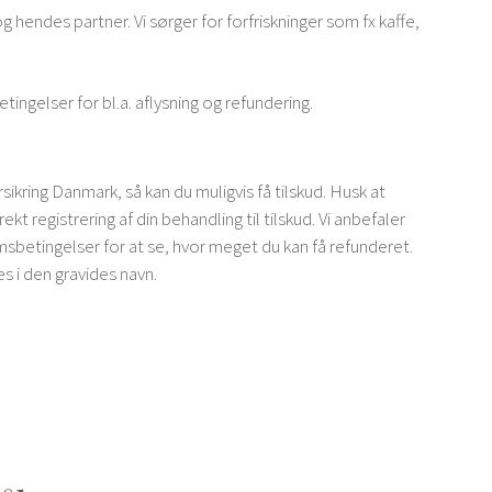
 hendes partner. Vi sørger for forfriskninger som fx kaffe,
tingelser for bl.a. aflysning og refundering.
ikring Danmark, så kan du muligvis få tilskud. Husk at
rekt registrering af din behandling til tilskud. Vi anbefaler
msbetingelser for at se, hvor meget du kan få refunderet.
s i den gravides navn.