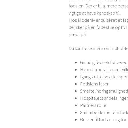
fødslen. Der er bl.a. mere per
vigtige at have kendskab til.
Hos Moderliv er du sikret et fag
der sker på en fødestue og hvil
klædt på.
Du kan læse mere om indholdet
Grundig fødselsforberede
Hvordan adskiller en tvill
Igangsættelse eller spo
Fødslens faser
Smertelindringsmulighed
Hospitalets anbefalinger
Partners rolle
Samarbejde mellem føde
Ønsker til fødslen og fø