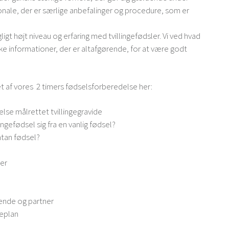
sonale, der er særlige anbefalinger og procedure, som er
ligt højt niveau og erfaring med tvillingefødsler. Vi ved hvad
ke informationer, der er altafgørende, for at være godt
 af vores 2 timers fødselsforberedelse her:
lse målrettet tvillingegravide
ingefødsel sig fra en vanlig fødsel?
ntan fødsel?
er
nde og partner
deplan