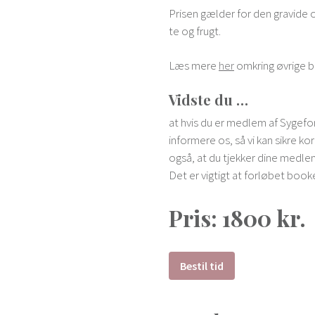
Prisen gælder for den gravide og
te og frugt.
Læs mere
her
omkring øvrige be
Vidste du …
at hvis du er medlem af Sygefors
informere os, så vi kan sikre kor
også, at du tjekker dine medle
Det er vigtigt at forløbet booke
Pris: 1800 kr.
Bestil tid