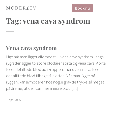
Book nu
Tag:
vena cava syndrom
Vena cava syndrom
Lige når man ligger allerbedst… vena cava syndrom Langs
ryg­raden ligger to store blodårer aorta og vena cava. Aorta
fører det iltede blod ud i kroppen, mens vena cava fører
det afiltede blod tilbage til hjertet. Når man ligger på
ryggen, kan livmoderen hos nogle gravide trykke så meget
på årerne, at der kommer mindre blod […]
9. april 2015