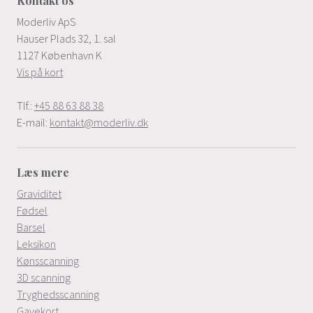
Kontakt os
Moderliv ApS
Hauser Plads 32, 1. sal
1127 København K
Vis på kort
Tlf.:
+45 88 63 88 38
E-mail:
kontakt@moderliv.dk
Læs mere
Graviditet
Fødsel
Barsel
Leksikon
Kønsscanning
3D scanning
Tryghedsscanning
Gavekort