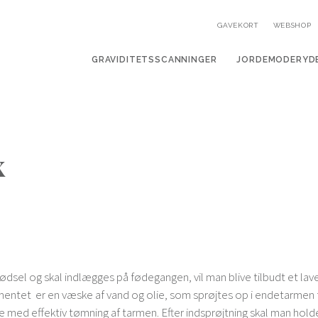
GAVEKORT
WEBSHOP
GRAVIDITETSSCANNINGER
JORDEMODERYD
x
ødsel og skal indlægges på fødegangen, vil man blive tilbudt et la
vementet er en væske af vand og olie, som sprøjtes op i endetarmen 
 med effektiv tømning af tarmen. Efter indsprøjtning skal man hold