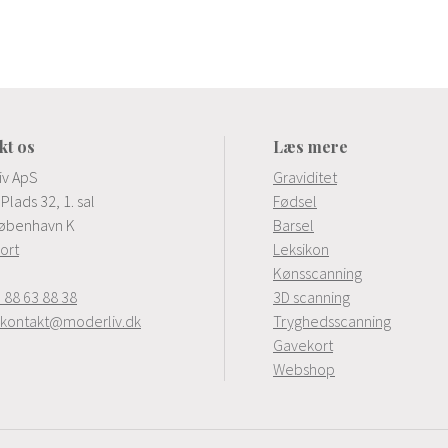
kt os
Læs mere
iv ApS
Graviditet
Plads 32, 1. sal
Fødsel
øbenhavn K
Barsel
kort
Leksikon
Kønsscanning
 88 63 88 38
3D scanning
kontakt@moderliv.dk
Tryghedsscanning
Gavekort
Webshop