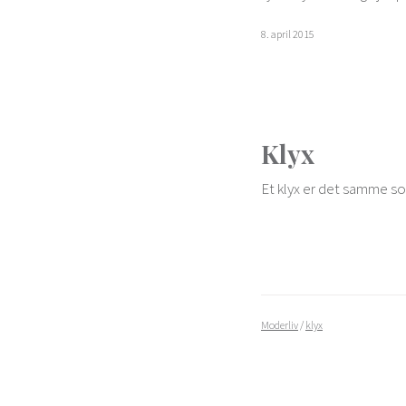
8. april 2015
Klyx
Et klyx er det samme s
Moderliv
/
klyx