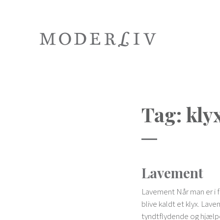
Tag:
kly
Lavement
Lavement Når man er i f
blive kaldt et klyx. La
tyndtflydende og hjælpe