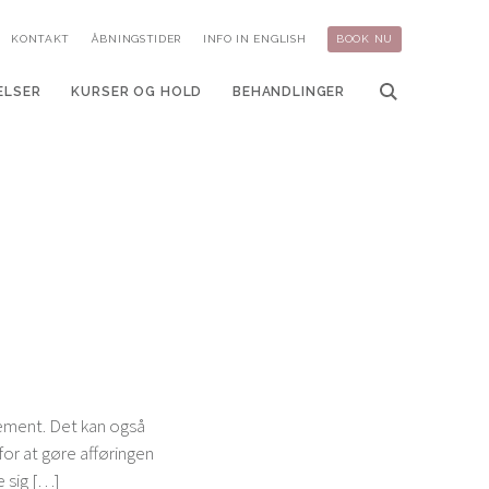
KONTAKT
ÅBNINGSTIDER
INFO IN ENGLISH
BOOK NU
ELSER
KURSER OG HOLD
BEHANDLINGER
vement. Det kan også
for at gøre afføringen
e sig […]