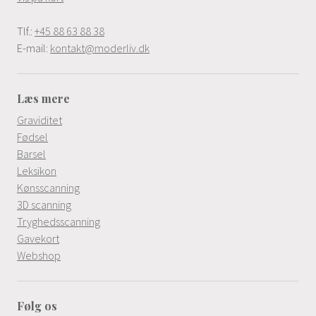
Tlf.:
+45 88 63 88 38
E-mail:
kontakt@moderliv.dk
Læs mere
Graviditet
Fødsel
Barsel
Leksikon
Kønsscanning
3D scanning
Tryghedsscanning
Gavekort
Webshop
Følg os