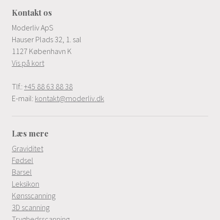
Kontakt os
Moderliv ApS
Hauser Plads 32, 1. sal
1127 København K
Vis på kort
Tlf.:
+45 88 63 88 38
E-mail:
kontakt@moderliv.dk
Læs mere
Graviditet
Fødsel
Barsel
Leksikon
Kønsscanning
3D scanning
Tryghedsscanning