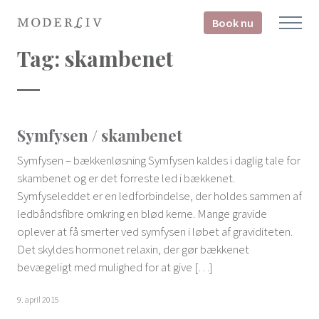
Book nu
Tag:
skambenet
Symfysen / skambenet
Symfysen – bækkenløsning Symfysen kaldes i daglig tale for
skambenet og er det forreste led i bækkenet.
Symfyseleddet er en ledforbindelse, der holdes sammen af
ledbåndsfibre omkring en blød kerne. Mange gravide
oplever at få smerter ved symfysen i løbet af graviditeten.
Det skyldes hormonet relaxin, der gør bækkenet
bevægeligt med mulighed for at give […]
9. april 2015