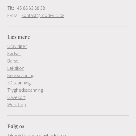
Tlf.:
+45 88 63 88 38
E-mail:
kontakt@moderliv.dk
Læs mere
Graviditet
Fødsel
Barsel
Leksikon
Kønsscanning
3D scanning
Tryghedsscanning
Gavekort
Webshop
Følg os
Tilmeld dig vores nyhedsbrev