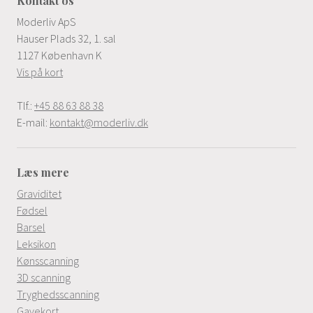
Kontakt os
Moderliv ApS
Hauser Plads 32, 1. sal
1127 København K
Vis på kort
Tlf.:
+45 88 63 88 38
E-mail:
kontakt@moderliv.dk
Læs mere
Graviditet
Fødsel
Barsel
Leksikon
Kønsscanning
3D scanning
Tryghedsscanning
Gavekort