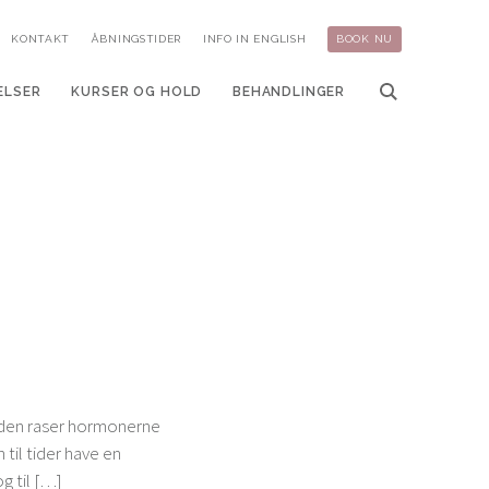
KONTAKT
ÅBNINGSTIDER
INFO IN ENGLISH
BOOK NU
ELSER
KURSER OG HOLD
BEHANDLINGER
ioden raser hormonerne
til tider have en
og til […]