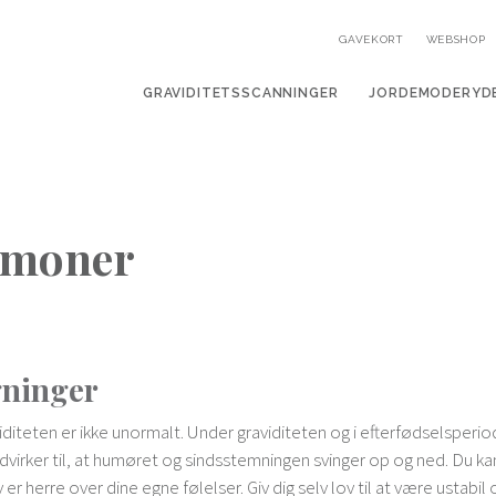
GAVEKORT
WEBSHOP
GRAVIDITETSSCANNINGER
JORDEMODERYD
rmoner
ninger
iditeten er ikke unormalt. Under graviditeten og i efterfødselsper
virker til, at humøret og sindsstemningen svinger op og ned. Du kan 
v er herre over dine egne følelser. Giv dig selv lov til at være ustabil 