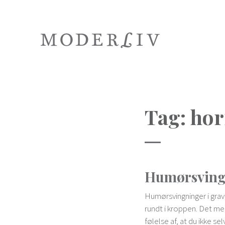
Tag:
ho
Humørsving
Humørsvingninger i grav
rundt i kroppen. Det med
følelse af, at du ikke sel