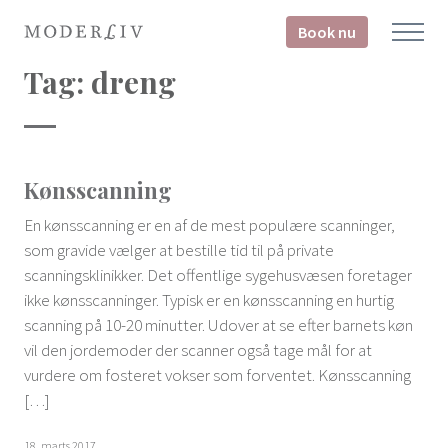
Book nu
Tag:
dreng
Kønsscanning
En kønsscanning er en af de mest populære scanninger,
som gravide vælger at bestille tid til på private
scanningsklinikker. Det offentlige sygehusvæsen foretager
ikke kønsscanninger. Typisk er en kønsscanning en hurtig
scanning på 10-20 minutter. Udover at se efter barnets køn
vil den jordemoder der scanner også tage mål for at
vurdere om fosteret vokser som forventet. Kønsscanning
[…]
18. marts 2017