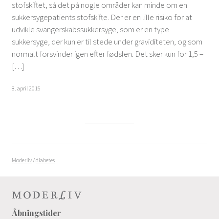
stofskiftet, så det på nogle områder kan minde om en
sukkersygepatients stofskifte. Der er en lille risiko for at
udvikle svangerskabssukkersyge, som er en type
sukkersyge, der kun er til stede under graviditeten, og som
normalt forsvinder igen efter fødslen. Det sker kun for 1,5 –
[…]
8. april 2015
Moderliv
/
diabetes
Åbningstider