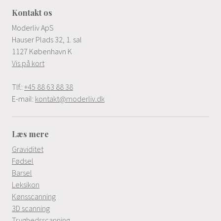
Kontakt os
Moderliv ApS
Hauser Plads 32, 1. sal
1127 København K
Vis på kort
Tlf.:
+45 88 63 88 38
E-mail:
kontakt@moderliv.dk
Læs mere
Graviditet
Fødsel
Barsel
Leksikon
Kønsscanning
3D scanning
Tryghedsscanning